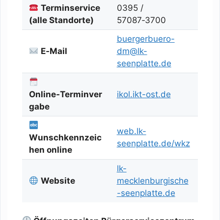
Terminservice
0395 /
(alle Standorte)
57087‑3700
buergerbuero-
E‑Mail
dm@lk-
seenplatte.de
Online‑Terminver
ikol.ikt-ost.de
gabe
web.lk-
Wunschkennzeic
seenplatte.de/wkz
hen online
lk-
Website
mecklenburgische
-seenplatte.de