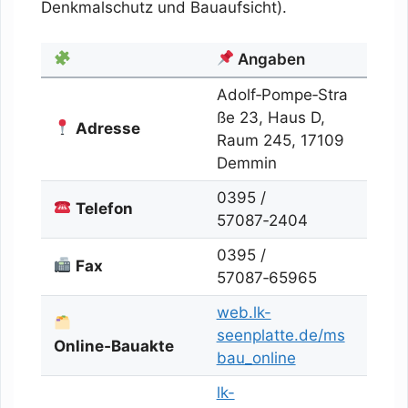
Denkmalschutz und Bauaufsicht).
Angaben
Adolf‑Pompe‑Stra
ße 23, Haus D,
Adresse
Raum 245, 17109
Demmin
0395 /
Telefon
57087‑2404
0395 /
Fax
57087‑65965
web.lk-
seenplatte.de/ms
Online‑Bauakte
bau_online
lk-