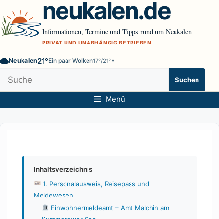
neukalen.de
Zum
Inhalt
springen
Informationen, Termine und Tipps rund um Neukalen
PRIVAT UND UNABHÄNGIG BETRIEBEN
21°
Neukalen
Ein paar Wolken
17°/21°
▾
Website
Suchen
durchsuchen
Menü
Inhaltsverzeichnis
1. Personalausweis, Reisepass und
Meldewesen
Einwohnermeldeamt – Amt Malchin am