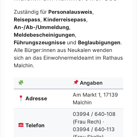
Zuständig für
Personalausweis
,
Reisepass
,
Kinderreisepass
,
An‑/Ab‑/Ummeldung
,
Meldebescheinigungen
,
Führungszeugnisse
und
Beglaubigungen
.
Alle Bürger:innen aus Neukalen wenden
sich an das Einwohnermeldeamt im Rathaus
Malchin.
Angaben
Am Markt 1, 17139
Adresse
Malchin
03994 / 640‑108
(Frau Rech) ·
Telefon
03994 / 640‑113
(Frau Skalla)