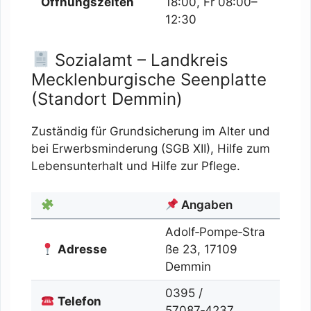
Öffnungszeiten
18:00, Fr 08:00–
12:30
Sozialamt – Landkreis
Mecklenburgische Seenplatte
(Standort Demmin)
Zuständig für Grundsicherung im Alter und
bei Erwerbsminderung (SGB XII), Hilfe zum
Lebensunterhalt und Hilfe zur Pflege.
Angaben
Adolf‑Pompe‑Stra
Adresse
ße 23, 17109
Demmin
0395 /
Telefon
57087‑4237