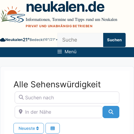
neukalen.de
Zum
Inhalt
springen
Informationen, Termine und Tipps rund um Neukalen
PRIVAT UND UNABHÄNGIG BETRIEBEN
Website
21°
Neukalen
Bedeckt
16°/21°
Suchen
▾
durchsuchen
Menü
Alle Sehenswürdigkeit
Suchen nach
In der Nähe
Suchen
Neueste